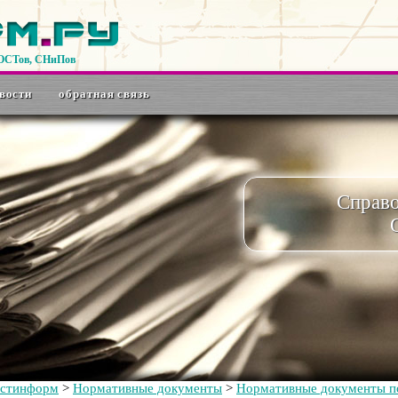
ГОСТов, СНиПов
вости
обратная связь
Справ
остинформ
>
Нормативные документы
>
Нормативные документы по