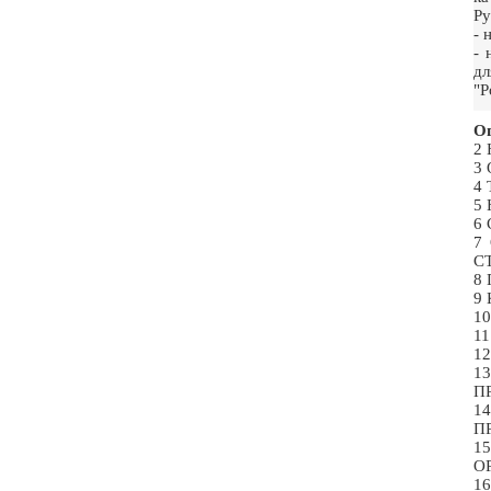
Ру
- 
- 
дл
"Р
Ог
2
3
4
5
6
7
С
8
9
1
1
1
1
П
1
П
1
О
1