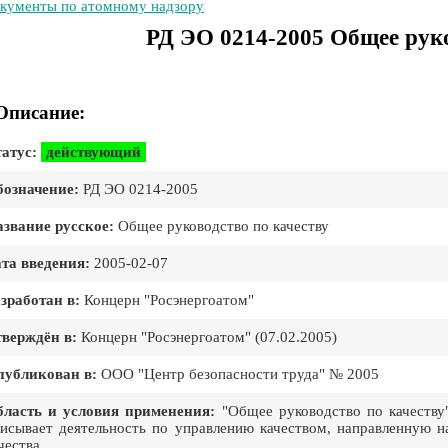
кументы по атомному надзору
РД ЭО 0214-2005 Общее руко
Описание:
атус:
действующий
означение:
РД ЭО 0214-2005
звание русское:
Общее руководство по качеству
та введения:
2005-02-07
зработан в:
Концерн "Росэнергоатом"
верждён в:
Концерн "Росэнергоатом" (07.02.2005)
публикован в:
ООО "Центр безопасности труда" № 2005
ласть и условия применения:
"Общее руководство по качеству"
исывает деятельность по управлению качеством, направленную н
чества.