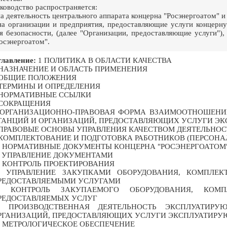
ководство распространяется:
на деятельность центрального аппарата концерна "Росэнергоатом" и
на организации и предприятия, предоставляющие услуги концерн
я безопасности, (далее "Организации, предоставляющие услуги"
осэнергоатом".
лавление:
1 ПОЛИТИКА В ОБЛАСТИ КАЧЕСТВА
 НАЗНАЧЕНИЕ И ОБЛАСТЬ ПРИМЕНЕНИЯ
 ОБЩИЕ ПОЛОЖЕНИЯ
 ТЕРМИНЫ И ОПРЕДЕЛЕНИЯ
 НОРМАТИВНЫЕ ССЫЛКИ
 СОКРАЩЕНИЯ
 ОРГАНИЗАЦИОННО-ПРАВОВАЯ ФОРМА ВЗАИМООТНОШЕН
ТАНЦИЙ И ОРГАНИЗАЦИЙ, ПРЕДОСТАВЛЯЮЩИХ УСЛУГИ Э
 ПРАВОВЫЕ ОСНОВЫ УПРАВЛЕНИЯ КАЧЕСТВОМ ДЕЯТЕЛЬНОС
 КОМПЛЕКТОВАНИЕ И ПОДГОТОВКА РАБОТНИКОВ (ПЕРСОНА
0 НОРМАТИВНЫЕ ДОКУМЕНТЫ КОНЦЕРНА "РОСЭНЕРГОАТОМ
1 УПРАВЛЕНИЕ ДОКУМЕНТАМИ
2 КОНТРОЛЬ ПРОЕКТИРОВАНИЯ
3 УПРАВЛЕНИЕ ЗАКУПКАМИ ОБОРУДОВАНИЯ, КОМПЛЕ
РЕДОСТАВЛЯЕМЫМИ УСЛУГАМИ
4 КОНТРОЛЬ ЗАКУПАЕМОГО ОБОРУДОВАНИЯ, КО
РЕДОСТАВЛЯЕМЫХ УСЛУГ
5 ПРОИЗВОДСТВЕННАЯ ДЕЯТЕЛЬНОСТЬ ЭКСПЛУАТИР
РГАНИЗАЦИЙ, ПРЕДОСТАВЛЯЮЩИХ УСЛУГИ ЭКСПЛУАТИРУ
6 МЕТРОЛОГИЧЕСКОЕ ОБЕСПЕЧЕНИЕ