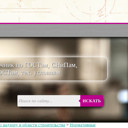
очник по ГОСТам, СНиПам,
ОСТам, тех. условиям
ИСКАТЬ
 надзору в области строительства
>
Нормативные