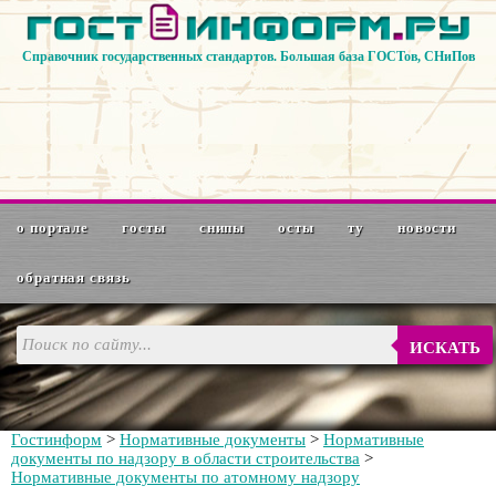
Справочник государственных стандартов. Большая база ГОСТов, СНиПов
о портале
госты
снипы
осты
ту
новости
обратная связь
ИСКАТЬ
Гостинформ
>
Нормативные документы
>
Нормативные
документы по надзору в области строительства
>
Нормативные документы по атомному надзору