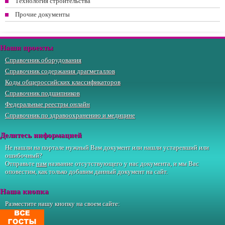
Технология строительства
Прочие документы
Наши проекты
Справочник оборудования
Справочник содержания драгметаллов
Коды общероссийских классификаторов
Справочник подшипников
Федеральные реестры онлайн
Справочник по здравоохранению и медицине
Делитесь информацией
Не нашли на портале нужный Вам документ или нашли устаревший или
ошибочный?
Отправьте
нам
название отсутствующего у нас документа, и мы Вас
оповестим, как только добавим данный документ на сайт.
Наша кнопка
Разместите нашу кнопку на своем сайте: