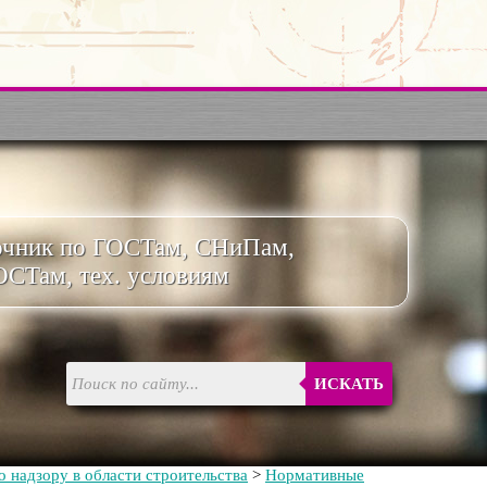
очник по ГОСТам, СНиПам,
ОСТам, тех. условиям
ИСКАТЬ
 надзору в области строительства
>
Нормативные