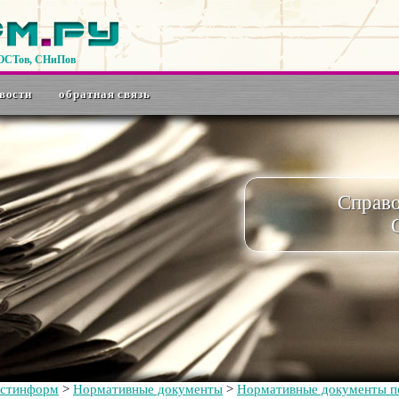
ГОСТов, СНиПов
вости
обратная связь
Справ
остинформ
>
Нормативные документы
>
Нормативные документы по