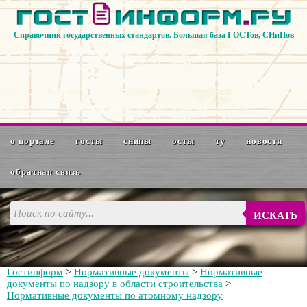
Справочник государственных стандартов. Большая база ГОСТов, СНиПов
о портале
госты
снипы
осты
ту
новости
обратная связь
ИСКАТЬ
Гостинформ
>
Нормативные документы
>
Нормативные
документы по надзору в области строительства
>
Нормативные документы по атомному надзору