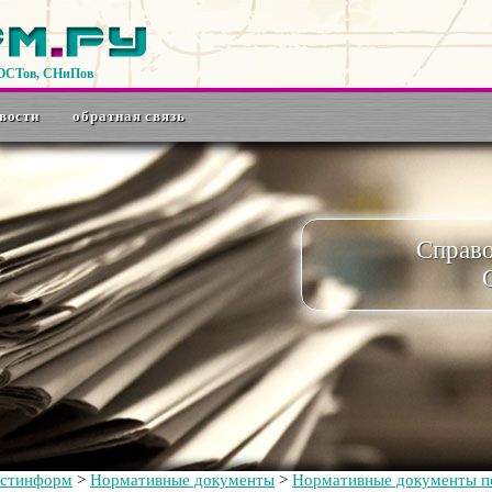
ГОСТов, СНиПов
вости
обратная связь
Справ
остинформ
>
Нормативные документы
>
Нормативные документы по