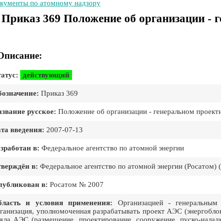
кументы по атомному надзору
Приказ 369 Положение об организации -
Описание:
атус:
действующий
означение:
Приказ 369
звание русское:
Положение об организации - генеральном проек
та введения:
2007-07-13
зработан в:
Федеральное агентство по атомной энергии
верждён в:
Федеральное агентство по атомной энергии (Росатом) (
публикован в:
Росатом № 2007
бласть и условия применения:
Организацией - генеральным 
ганизация, уполномоченная разрабатывать проект АЭС (энергоблок
кла АЭС (размещение, проектирование, сооружение, пуско-наладк