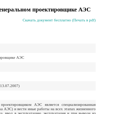
 генеральном проектировщике АЭС
Скачать документ бесплатно (Печать в pdf)
тировщике АЭС
13.07.2007)
проектировщиком АЭС является специализированная
а АЭС) и вести иные работы на всех этапах жизненного
а, ввод в эксплуатацию, эксплуатация и при выводе из