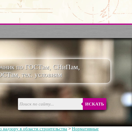
очник по ГОСТам, СНиПам,
ОСТам, тех. условиям
ИСКАТЬ
 надзору в области строительства
>
Нормативные