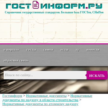
Справочник государственных стандартов. Большая база ГОСТов, СНиПов
о портале
госты
снипы
осты
ту
новости
обратная связь
ИСКАТЬ
Гостинформ
>
Нормативные документы
>
Нормативные
документы по надзору в области строительства
>
Нормативные документы по атомному надзору