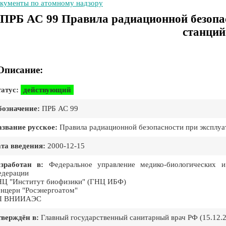
кументы по атомному надзору
ПРБ АС 99 Правила радиационной безопа
станций
Описание:
атус:
действующий
означение:
ПРБ АС 99
звание русское:
Правила радиационной безопасности при эксплуа
та введения:
2000-12-15
зработан в:
Федеральное управление медико-биологических и
едерации
Ц "Институт биофизики" (ГНЦ ИБФ)
нцерн "Росэнергоатом"
П ВНИИАЭС
верждён в:
Главный государственный санитарный врач РФ (15.12.