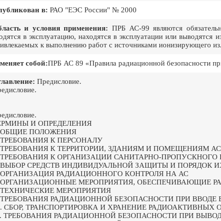
публикован в:
РАО "ЕЭС России" № 2000
бласть и условия применения:
ПРБ АС-99 являются обязательн
одятся в эксплуатацию, находятся в эксплуатации или выводятся и
ивлекаемых к выполнению работ с источниками ионизирующего из
меняет собой:
ПРБ АС 89 «Правила радиационной безопасности пр
лавление:
Предисловие.
едисловие.
едисловие.
ЕРМИНЫ И ОПРЕДЕЛЕНИЯ
. ОБЩИЕ ПОЛОЖЕНИЯ
. ТРЕБОВАНИЯ К ПЕРСОНАЛУ
. ТРЕБОВАНИЯ К ТЕРРИТОРИИ, ЗДАНИЯМ И ПОМЕЩЕНИЯМ АС
. ТРЕБОВАНИЯ К ОРГАНИЗАЦИИ САНИТАРНО-ПРОПУСКНОГО
. ВЫБОР СРЕДСТВ ИНДИВИДУАЛЬНОЙ ЗАЩИТЫ И ПОРЯДОК 
. ОРГАНИЗАЦИЯ РАДИАЦИОННОГО КОНТРОЛЯ НА АС
. ОРГАНИЗАЦИОННЫЕ МЕРОПРИЯТИЯ, ОБЕСПЕЧИВАЮЩИЕ Р
. ТЕХНИЧЕСКИЕ МЕРОПРИЯТИЯ
. ТРЕБОВАНИЯ РАДИАЦИОННОЙ БЕЗОПАСНОСТИ ПРИ ВВОДЕ
0. СБОР, ТРАНСПОРТИРОВКА И ХРАНЕНИЕ РАДИОАКТИВНЫХ 
1. ТРЕБОВАНИЯ РАДИАЦИОННОЙ БЕЗОПАСНОСТИ ПРИ ВЫВОД