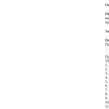
О
О
вв
пр
За
Ог
Пр
Пр
Т
1
2
3
4
5
6
7
8
9
1
1