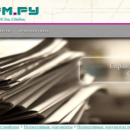
ГОСТов, СНиПов
вости
обратная связь
Справ
остинформ
>
Нормативные документы
>
Нормативные документы по