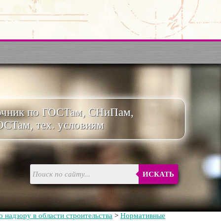
очник по ГОСТам, СНиПам,
ОСТам, тех. условиям
ИСКАТЬ
 надзору в области строительства
>
Нормативные