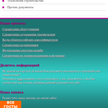
Технология строительства
Прочие документы
Наши проекты
Справочник оборудования
Справочник содержания драгметаллов
Коды общероссийских классификаторов
Справочник подшипников
Федеральные реестры онлайн
Справочник по здравоохранению и медицине
Делитесь информацией
Не нашли на портале нужный Вам документ или нашли устаревший или
ошибочный?
Отправьте
нам
название отсутствующего у нас документа, и мы Вас
оповестим, как только добавим данный документ на сайт.
Наша кнопка
Разместите нашу кнопку на своем сайте: