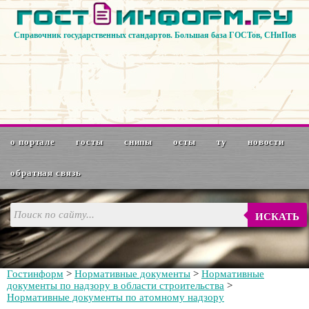
Справочник государственных стандартов. Большая база ГОСТов, СНиПов
о портале
госты
снипы
осты
ту
новости
обратная связь
ИСКАТЬ
Гостинформ
>
Нормативные документы
>
Нормативные
документы по надзору в области строительства
>
Нормативные документы по атомному надзору