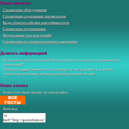
Наши проекты
Справочник оборудования
Справочник содержания драгметаллов
Коды общероссийских классификаторов
Справочник подшипников
Федеральные реестры онлайн
Справочник по здравоохранению и медицине
Делитесь информацией
Не нашли на портале нужный Вам документ или нашли устаревший или
ошибочный?
Отправьте
нам
название отсутствующего у нас документа, и мы Вас
оповестим, как только добавим данный документ на сайт.
Наша кнопка
Разместите нашу кнопку на своем сайте:
Html-код: