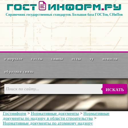
Справочник государственных стандартов. Большая база ГОСТов, СНиПов
о портале
госты
снипы
осты
ту
новости
обратная связь
ИСКАТЬ
Гостинформ
>
Нормативные документы
>
Нормативные
документы по надзору в области строительства
>
Нормативные документы по атомному надзору