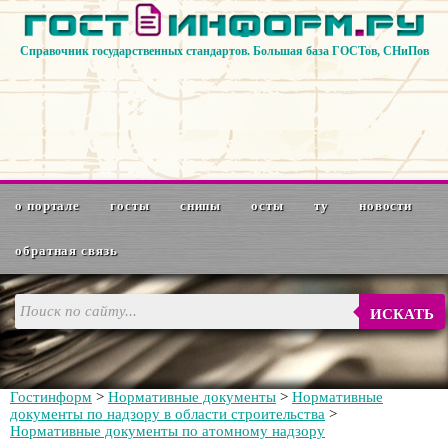
Справочник государственных стандартов. Большая база ГОСТов, СНиПов
о портале
госты
снипы
осты
ту
новости
обратная связь
ИСКАТЬ
Гостинформ
>
Нормативные документы
>
Нормативные
документы по надзору в области строительства
>
Нормативные документы по атомному надзору