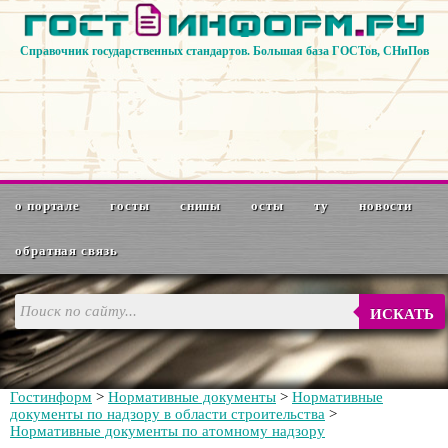
Справочник государственных стандартов. Большая база ГОСТов, СНиПов
о портале
госты
снипы
осты
ту
новости
обратная связь
ИСКАТЬ
Гостинформ
>
Нормативные документы
>
Нормативные
документы по надзору в области строительства
>
Нормативные документы по атомному надзору