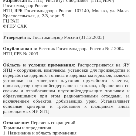
Разработан в:
ГНЦ "Институт биофизики" (ГНЦ ИБФ)
Госатомнадзор России
НТЦ ЯРБ Госатомнадзора России 107140, Москва, ул. Малая
Красносельская, д. 2/8, корп. 5
ГЦ РАН
ФГПУ СХК
Утверждён в:
Госатомнадзоp России (31.12.2003)
Опубликован в:
Вестник Госатомнадзора России № 2 2004
НТЦ ЯРБ № 2003
Область и условия применения:
Распространяется на ЯУ
ЯТЦ - сооружения, комплексы, установки для производства и
переработки ядерного топлива и ядерных материалов, включая
установки по конверсии плутония оружейного качества,
производству плутонийсодержащего топлива, обращению со
свежим и отработавшим плутонийсодержащим топливом и
образующимися при этом радиоактивными отходами, за
исключением объектов, добывающих уран. Устанавливает
основные критерии и требования к площадкам вновь
размещаемых ЯУ ЯТЦ
Оглавление:
Перечень сокращений
Термины и определения
1. Назначение и область применения