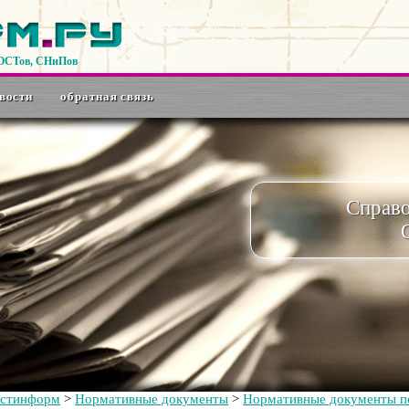
ГОСТов, СНиПов
вости
обратная связь
Справ
остинформ
>
Нормативные документы
>
Нормативные документы по