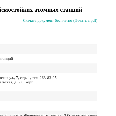
йсмостойких атомных станций
Скачать документ бесплатно (Печать в pdf)
станций
я ул., 7, стр. 1, тел. 263-83-95
ская, д. 2/8, корп. 5
н с учетом Федерального закона "Об использовании