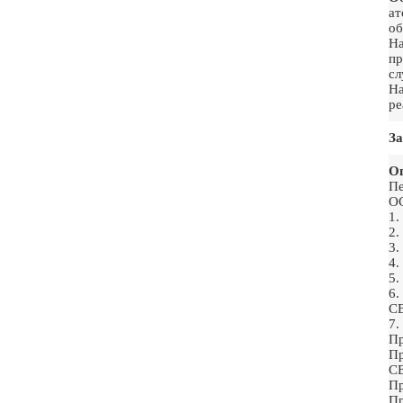
ат
об
На
пр
сл
На
ре
За
Ог
Пе
О
1
2
3
4
5
6
С
7
П
П
С
П
П