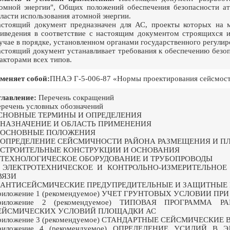
омной энергии", Общих положений обеспечения безопасности а
ласти использования атомной энергии.
стоящий документ предназначен для АС, проекты которых на 
иведения в соответствие с настоящим документом строящихся 
учае в порядке, установленном органами государственного регулир
стоящий документ устанавливает требования к обеспечению безо
акторами всех типов.
меняет собой:
ПНАЭ Г-5-006-87 «Нормы проектирования сейсмос
лавление:
Перечень сокращений
речень условных обозначений
СНОВНЫЕ ТЕРМИНЫ И ОПРЕДЕЛЕНИЯ
. НАЗНАЧЕНИЕ И ОБЛАСТЬ ПРИМЕНЕНИЯ
. ОСНОВНЫЕ ПОЛОЖЕНИЯ
. ОПРЕДЕЛЕНИЕ СЕЙСМИЧНОСТИ РАЙОНА РАЗМЕЩЕНИЯ И П
. СТРОИТЕЛЬНЫЕ КОНСТРУКЦИИ И ОСНОВАНИЯ
. ТЕХНОЛОГИЧЕСКОЕ ОБОРУДОВАНИЕ И ТРУБОПРОВОДЫ
. ЭЛЕКТРОТЕХНИЧЕСКОЕ И КОНТРОЛЬНО-ИЗМЕРИТЕЛЬНОЕ
ВЯЗИ
. АНТИСЕЙСМИЧЕСКИЕ ПРЕДУПРЕДИТЕЛЬНЫЕ И ЗАЩИТНЫЕ
риложение 1 (рекомендуемое) УЧЕТ ГРУНТОВЫХ УСЛОВИИ
риложение 2 (рекомендуемое) ТИПОВАЯ ПРОГРАММ
ЕЙСМИЧЕСКИХ УСЛОВИЙ ПЛОЩАДКИ АС
риложение 3 (рекомендуемое) СТАНДАРТНЫЕ СЕЙСМИЧЕСКИЕ
риложение 4 (рекомендуемое) ОПРЕДЕЛЕНИЕ УСИЛИЙ 