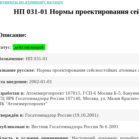
кументы по атомному надзору
НП 031-01 Нормы проектирования се
Описание:
атус:
действующий
означение:
НП 031-01
звание русское:
Нормы проектирования сейсмостойких атомных 
та введения:
2002-01-01
зработан в:
Атомэнергопроект 107815, ГСП-6 Москва Б-5, Бакунинска
Ц ЯРБ Госатомнадзора России 107140, Москва, ул. Малая Красносель
Б "Атомэнергопроект"
верждён в:
Госатомнадзоp России (19.10.2001)
публикован в:
Вестник Госатомнадзора России № 6 2001
бласть и условия применения:
Настоящий документ разработа