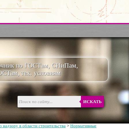
очник по ГОСТам, СНиПам,
ОСТам, тех. условиям
ИСКАТЬ
 надзору в области строительства
>
Нормативные