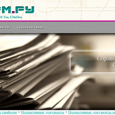
ГОСТов, СНиПов
вости
обратная связь
Справ
остинформ
>
Нормативные документы
>
Нормативные документы по