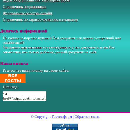
Коды общероссийских классификаторов
Справочник подшипников
Федеральные реестры онлайн
Справочник по здравоохранению и медицине
Делитесь информацией
Не нашли на портале нужный Вам документ или нашли устаревший или
ошибочный?
Отправьте
нам
название отсутствующего у нас документа, и мы Вас
оповестим, как только добавим данный документ на сайт.
Наша кнопка
Разместите нашу кнопку на своем сайте:
Html-код:
© Copyright
Гостинформ
|
Обратная связь