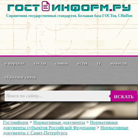
Справочник государственных стандартов. Большая база ГОСТов, СНиПов
о портале
госты
снипы
осты
ту
новости
обратная связь
ИСКАТЬ
Гостинформ
>
Нормативные документы
>
Нормативные
документы субъектов Российской Федерации
>
Нормативные
документы г. Санкт-Петербурга