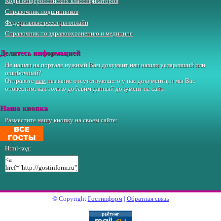
Коды общероссийских классификаторов
Справочник подшипников
Федеральные реестры онлайн
Справочник по здравоохранению и медицине
Делитесь информацией
Не нашли на портале нужный Вам документ или нашли устаревший или
ошибочный?
Отправьте
нам
название отсутствующего у нас документа, и мы Вас
оповестим, как только добавим данный документ на сайт.
Наша кнопка
Разместите нашу кнопку на своем сайте:
Html-код:
© Copyright
Гостинформ
|
Обратная связь