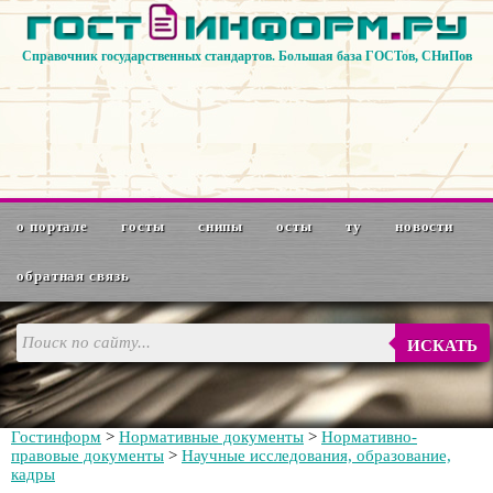
Справочник государственных стандартов. Большая база ГОСТов, СНиПов
о портале
госты
снипы
осты
ту
новости
обратная связь
ИСКАТЬ
Гостинформ
>
Нормативные документы
>
Нормативно-
правовые документы
>
Научные исследования, образование,
кадры