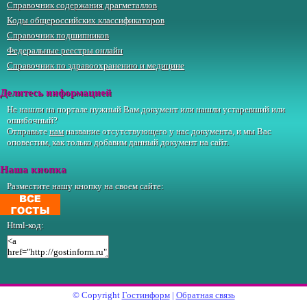
Справочник содержания драгметаллов
Коды общероссийских классификаторов
Справочник подшипников
Федеральные реестры онлайн
Справочник по здравоохранению и медицине
Делитесь информацией
Не нашли на портале нужный Вам документ или нашли устаревший или
ошибочный?
Отправьте
нам
название отсутствующего у нас документа, и мы Вас
оповестим, как только добавим данный документ на сайт.
Наша кнопка
Разместите нашу кнопку на своем сайте:
Html-код:
© Copyright
Гостинформ
|
Обратная связь