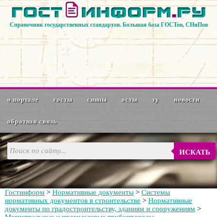
Справочник государственных стандартов. Большая база ГОСТов, СНиПов
о портале
госты
снипы
осты
ту
новости
обратная связь
ИСКАТЬ
Гостинформ
>
Нормативные документы
>
Системы
нормативных документов в строительстве
>
Нормативные
документы по градостроительству, зданиям и сооружениям
>