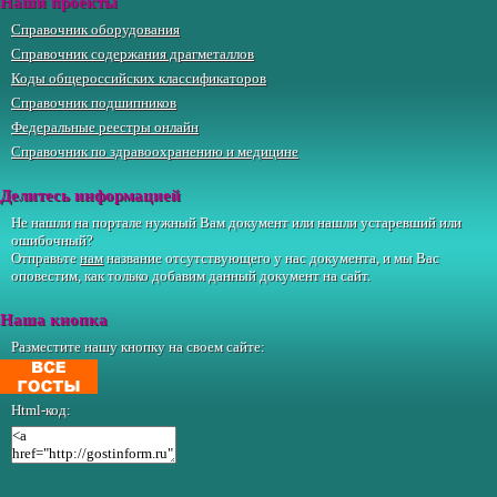
Наши проекты
Справочник оборудования
Справочник содержания драгметаллов
Коды общероссийских классификаторов
Справочник подшипников
Федеральные реестры онлайн
Справочник по здравоохранению и медицине
Делитесь информацией
Не нашли на портале нужный Вам документ или нашли устаревший или
ошибочный?
Отправьте
нам
название отсутствующего у нас документа, и мы Вас
оповестим, как только добавим данный документ на сайт.
Наша кнопка
Разместите нашу кнопку на своем сайте:
Html-код: