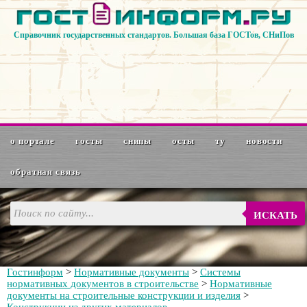
Справочник государственных стандартов. Большая база ГОСТов, СНиПов
о портале
госты
снипы
осты
ту
новости
обратная связь
ИСКАТЬ
Гостинформ
>
Нормативные документы
>
Системы
нормативных документов в строительстве
>
Нормативные
документы на строительные конструкции и изделия
>