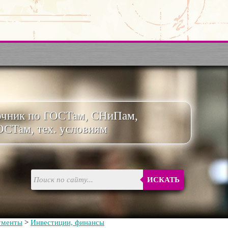
очник по ГОСТам, СНиПам,
ОСТам, тех. условиям
ИСКАТЬ
ументы
>
Инвестиции, финансы