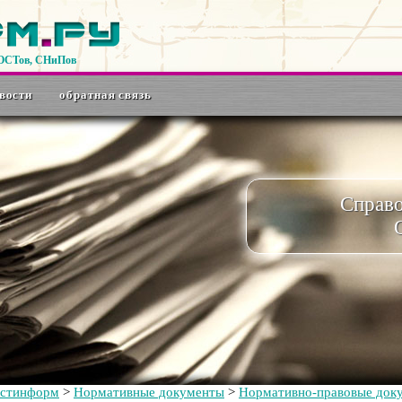
ГОСТов, СНиПов
вости
обратная связь
Справ
остинформ
>
Нормативные документы
>
Нормативно-правовые док