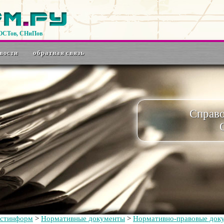
ГОСТов, СНиПов
вости
обратная связь
Справ
остинформ
>
Нормативные документы
>
Нормативно-правовые док