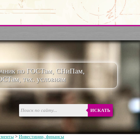
очник по ГОСТам, СНиПам,
ОСТам, тех. условиям
ИСКАТЬ
ументы
>
Инвестиции, финансы