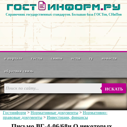
Справочник государственных стандартов. Большая база ГОСТов, СНиПов
о портале
госты
снипы
осты
ту
новости
обратная связь
ИСКАТЬ
Гостинформ
>
Нормативные документы
>
Нормативно-
правовые документы
>
Инвестиции, финансы
Письмо ВГ-4-06/68н О некоторых