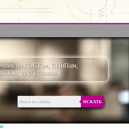
очник по ГОСТам, СНиПам,
ОСТам, тех. условиям
ИСКАТЬ
лы