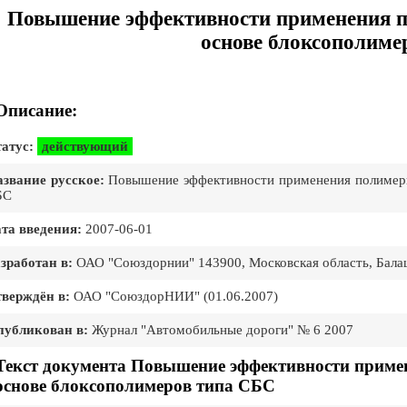
Повышение эффективности применения 
основе блоксополиме
Описание:
атус:
действующий
звание русское:
Повышение эффективности применения полимерн
БС
та введения:
2007-06-01
зработан в:
ОАО "Союздорнии" 143900, Московская область, Бала
верждён в:
ОАО "СоюздорНИИ" (01.06.2007)
публикован в:
Журнал "Автомобильные дороги" № 6 2007
Текст документа Повышение эффективности прим
основе блоксополимеров типа СБС