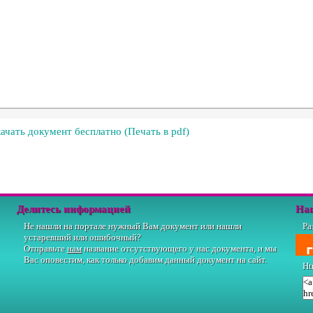
ачать документ бесплатно (Печать в pdf)
Делитесь информацией
На
Не нашли на портале нужный Вам документ или нашли
Ра
устаревший или ошибочный?
Отправьте
нам
название отсутствующего у нас документа, и мы
Вас оповестим, как только добавим данный документ на сайт.
Ht