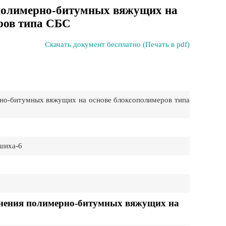
полимерно-битумных вяжущих на
ров типа СБС
Скачать документ бесплатно (Печать в pdf)
о-битумных вяжущих на основе блоксополимеров типа
шиха-6
енения полимерно-битумных вяжущих на