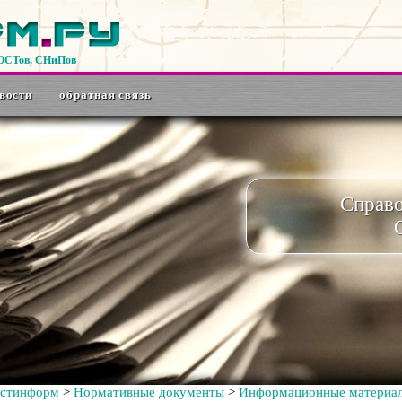
ГОСТов, СНиПов
вости
обратная связь
Справ
остинформ
>
Нормативные документы
>
Информационные материа