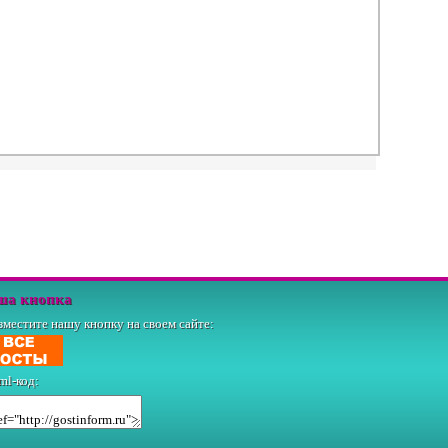
ша кнопка
зместите нашу кнопку на своем сайте:
ml-код: