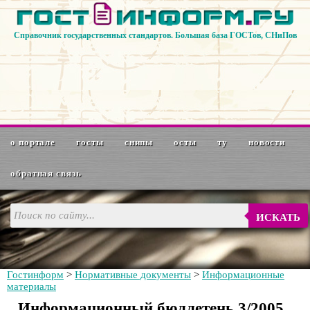
Справочник государственных стандартов. Большая база ГОСТов, СНиПов
о портале
госты
снипы
осты
ту
новости
обратная связь
ИСКАТЬ
Гостинформ
>
Нормативные документы
>
Информационные
материалы
Информационный бюллетень 3/2005