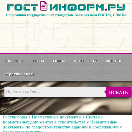
Справочник государственных стандартов. Большая база ГОСТов, СНиПов
о портале
госты
снипы
осты
ту
новости
обратная связь
ИСКАТЬ
Гостинформ
>
Нормативные документы
>
Системы
нормативных документов в строительстве
>
Нормативные
документы по градостроительству, зданиям и сооружениям
>