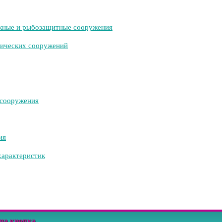
кные и рыбозащитные сооружения
нических сооружений
 сооружения
ия
характеристик
ша кнопка