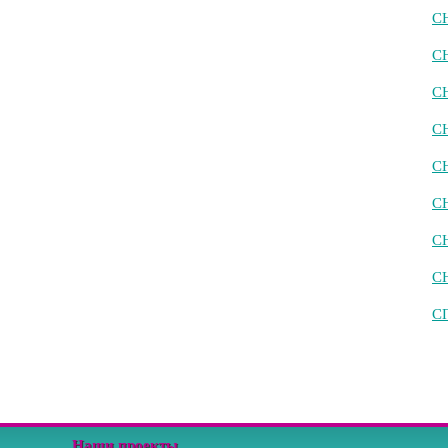
СН
СН
СН
СН
СН
СН
СН
СН
СП
Наши проекты