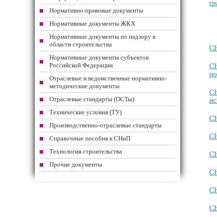
гр
Нормативно-правовые документы
Нормативные документы ЖКХ
Нормативные документы по надзору в
области строительства
СН
Нормативные документы субъектов
Российской Федерации
С
по
Отраслевые и ведомственные нормативно-
методические документы
СН
Отраслевые стандарты (ОСТы)
ис
Технические условия (ТУ)
СН
Производственно-отраслевые стандарты
СН
Справочные пособия к СНиП
Технология строительства
СН
Прочие документы
СН
СН
СН