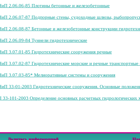
иП 2.06.06-85 Плотины бетонные и железобетонные
иП 2.06.07-87 Подпорные стены, судоходные шлюзы, рыбопропус
иП 2.06.08-87 Бетонные и железобетонные конструкции гидротех
иП 2.06.09-84 Туннели гидротехнические
иП 3.07.01-85 Гидротехнические сооружения речные
иП 3.07.02-87 Гидротехнические морские и речные транспортные
иП 3.07.03-85* Мелиоративные системы и сооружения
иП 33-01-2003 Гидротехнические сооружения. Основные положен
 33-101-2003 Определение основных расчетных гидрологических 
Делитесь информацией
На