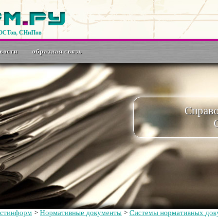
ГОСТов, СНиПов
вости
обратная связь
Справ
остинформ
>
Нормативные документы
>
Системы нормативных доку