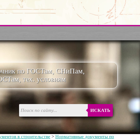
очник по ГОСТам, СНиПам,
ОСТам, тех. условиям
ИСКАТЬ
ментов в строительстве
>
Нормативные документы по