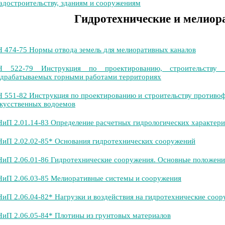
адостроительству, зданиям и сооружениям
Гидротехнические и мелиор
 474-75 Нормы отвода земель для мелиоративных каналов
Н 522-79 Инструкция по проектированию, строительству 
драбатываемых горными работами территориях
 551-82 Инструкция по проектированию и строительству противоф
кусственных водоемов
иП 2.01.14-83 Определение расчетных гидрологических характери
иП 2.02.02-85* Основания гидротехнических сооружений
иП 2.06.01-86 Гидротехнические сооружения. Основные положени
иП 2.06.03-85 Мелиоративные системы и сооружения
иП 2.06.04-82* Нагрузки и воздействия на гидротехнические соору
иП 2.06.05-84* Плотины из грунтовых материалов