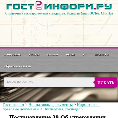
Справочник государственных стандартов. Большая база ГОСТов, СНиПов
о портале
госты
снипы
осты
ту
новости
обратная связь
ИСКАТЬ
Гостинформ
>
Нормативные документы
>
Нормативно-
правовые документы
>
Экспертиза, госнадзор
Постановление 39 Об утверждении