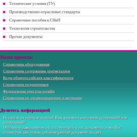
Технические условия (ТУ)
Производственно-отраслевые стандарты
Справочные пособия к СНиП
Технология строительства
Прочие документы
Наши проекты
Справочник оборудования
Справочник содержания драгметаллов
Коды общероссийских классификаторов
Справочник подшипников
Федеральные реестры онлайн
Справочник по здравоохранению и медицине
Делитесь информацией
Не нашли на портале нужный Вам документ или нашли устаревший или
ошибочный?
Отправьте
нам
название отсутствующего у нас документа, и мы Вас
оповестим, как только добавим данный документ на сайт.