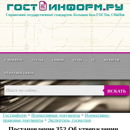
Справочник государственных стандартов. Большая база ГОСТов, СНиПов
о портале
госты
снипы
осты
ту
новости
обратная связь
ИСКАТЬ
Гостинформ
>
Нормативные документы
>
Нормативно-
правовые документы
>
Экспертиза, госнадзор
Постановление 352 Об утверждении