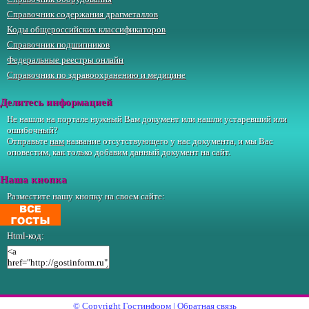
Справочник содержания драгметаллов
Коды общероссийских классификаторов
Справочник подшипников
Федеральные реестры онлайн
Справочник по здравоохранению и медицине
Делитесь информацией
Не нашли на портале нужный Вам документ или нашли устаревший или
ошибочный?
Отправьте
нам
название отсутствующего у нас документа, и мы Вас
оповестим, как только добавим данный документ на сайт.
Наша кнопка
Разместите нашу кнопку на своем сайте:
Html-код:
© Copyright
Гостинформ
|
Обратная связь