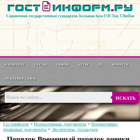
Справочник государственных стандартов. Большая база ГОСТов, СНиПов
о портале
госты
снипы
осты
ту
новости
обратная связь
ИСКАТЬ
Гостинформ
>
Нормативные документы
>
Нормативно-
правовые документы
>
Экспертиза, госнадзор
Порядок Временный порядок оценки