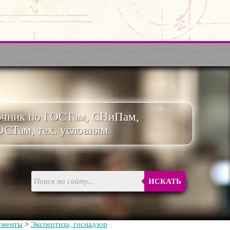
очник по ГОСТам, СНиПам,
ОСТам, тех. условиям
ИСКАТЬ
ументы
>
Экспертиза, госнадзор