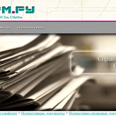
ГОСТов, СНиПов
вости
обратная связь
Справ
остинформ
>
Нормативные документы
>
Нормативно-правовые док