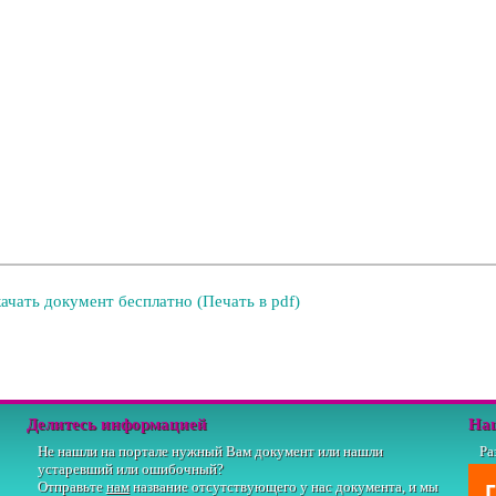
ачать документ бесплатно (Печать в pdf)
Делитесь информацией
На
Не нашли на портале нужный Вам документ или нашли
Ра
устаревший или ошибочный?
Отправьте
нам
название отсутствующего у нас документа, и мы