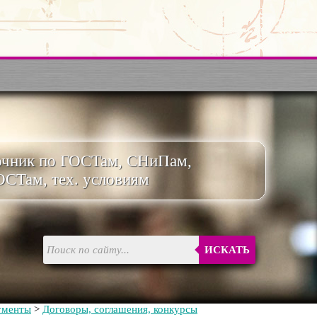
очник по ГОСТам, СНиПам,
ОСТам, тех. условиям
ИСКАТЬ
ументы
>
Договоры, соглашения, конкурсы