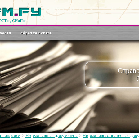
ГОСТов, СНиПов
вости
обратная связь
Справ
остинформ
>
Нормативные документы
>
Нормативно-правовые док