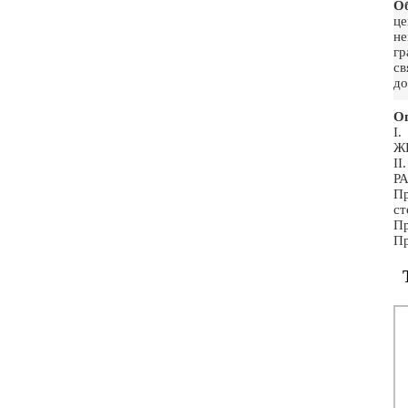
Об
це
не
гр
св
до
Ог
I
Ж
I
Р
Пр
ст
П
Пр