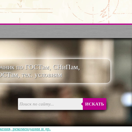
очник по ГОСТам, СНиПам,
ОСТам, тех. условиям
ИСКАТЬ
ения, рекомендации и др.