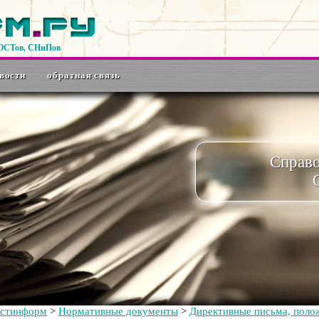
ГОСТов, СНиПов
вости
обратная связь
Справ
остинформ
>
Нормативные документы
>
Директивные письма, полож