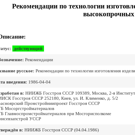
Рекомендации по технологии изготовл
высокопрочных 
Описание:
атус:
действующий
означение:
Рекомендации
звание русское:
Рекомендации по технологии изготовления издел
та введения:
1986-04-04
зработан в:
НИИЖБ Госстроя СССР 109389, Москва, 2-я Институтск
ИСК Госстроя СССР 252180, Киев, ул. И. Клименко, д. 5/2
асноярский Промстройниипроект Госстроя СССР
Б Мосоргстройматериалов
Б Главмоспромстройматериалов при Мосгорисполкоме
нсевзапстрой УССР
верждён в:
НИИЖБ Госстроя СССР (04.04.1986)