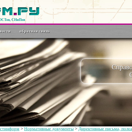
ГОСТов, СНиПов
вости
обратная связь
Справ
остинформ
>
Нормативные документы
>
Директивные письма, полож