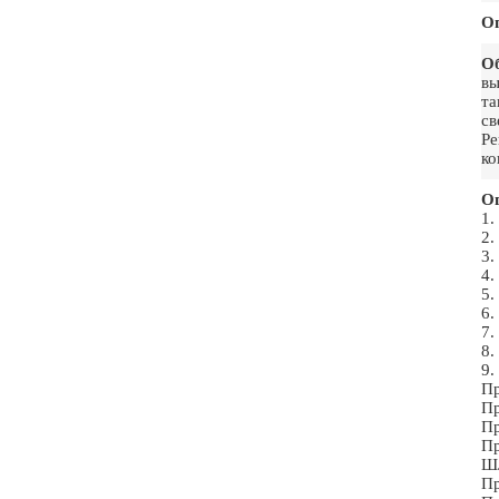
О
О
вы
та
св
Ре
ко
Ог
1
2
3
4
5
6
7
8
9
П
П
П
П
Ш
П