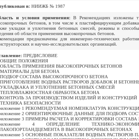
публикован в:
НИИЖБ № 1987
бласть и условия применения:
В Рекомендациях изложены тр
сокопрочных бетонов, в том числе к пластифицирующим добавка
кже укладки и уплотнения бетонных смесей, режимы и способы
едения об области применения высокопрочных бетонов.
комендации предназначены для инженерно-технических работни
нструкторских и научно-исследовательских организаций.
лавление:
ПРЕДИСЛОВИЕ
. ОБЩИЕ ПОЛОЖЕНИЯ
. ОБЛАСТЬ ПРИМЕНЕНИЯ ВЫСОКОПРОЧНЫХ БЕТОНОВ
. МАТЕРИАЛЫ ДЛЯ БЕТОНА
. ПОДБОР СОСТАВА ВЫСОКОПРОЧНОГО БЕТОНА
. ПРИГОТОВЛЕНИЕ ВОДНЫХ РАСТВОРОВ ДОБАВОК И БЕТОН
. УКЛАДКАКА И УПЛОТНЕНИЕ БЕТОННЫХ СМЕСЕЙ
. ТЕПЛОВЛАЖНОСТНАЯ ОБРАБОТКА БЕТОНА
. КОНТРОЛЬ ЗА ПРОИЗВОДСТВОМ ИЗДЕЛИЙ И КОНСТРУКЦИЙ
. ТЕХНИКА БЕЗОПАСНОСТИ
риложение 1 РЕКОМЕНДУЕМАЯ НОМЕНКЛАТУРА КОНСТРУКЦ
риложение 2 ОРИЕНТИРОВОЧНЫЕ ДАННЫЕ ДЛЯ ПОДБОРА С
риложение 3 ПРИМЕРЫ РАСЧЕТА И КОРРЕКТИРОВКИ СОСТА
риложение 4 ОПРЕДЕЛЕНИЕ ТЕХНИКО-ЭКОНОМ
ЛАКОПОРТЛАНДЦЕМЕНТА В ВЫСОКОПРОЧНЫХ БЕТОНАХ
риложение 5 ОСНОВНЫЕ ПОКАЗАТЕЛИ ВОДНЫХ РАСТВОРО