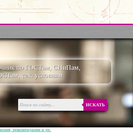
очник по ГОСТам, СНиПам,
ОСТам, тех. условиям
ИСКАТЬ
ения, рекомендации и др.