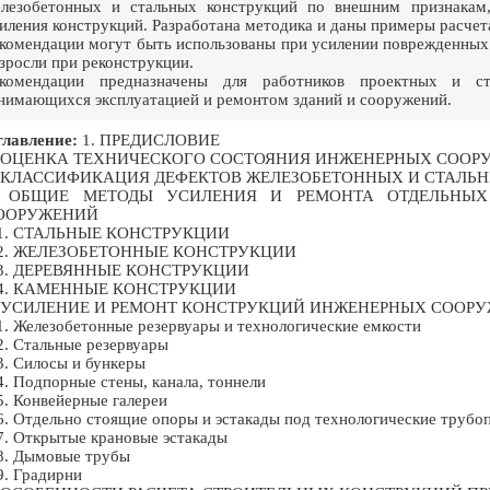
лезобетонных и стальных конструкций по внешним признакам,
иления конструкций. Разработана методика и даны примеры расчет
комендации могут быть использованы при усилении поврежденных к
зросли при реконструкции.
екомендации предназначены для работников проектных и ст
нимающихся эксплуатацией и ремонтом зданий и сооружений.
лавление:
1. ПРЕДИСЛОВИЕ
. ОЦЕНКА ТЕХНИЧЕСКОГО СОСТОЯНИЯ ИНЖЕНЕРНЫХ СООР
. КЛАССИФИКАЦИЯ ДЕФЕКТОВ ЖЕЛЕЗОБЕТОННЫХ И СТАЛЬ
. ОБЩИЕ МЕТОДЫ УСИЛЕНИЯ И РЕМОНТА ОТДЕЛЬНЫХ
ООРУЖЕНИЙ
.1. СТАЛЬНЫЕ КОНСТРУКЦИИ
.2. ЖЕЛЕЗОБЕТОННЫЕ КОНСТРУКЦИИ
.3. ДЕРЕВЯННЫЕ КОНСТРУКЦИИ
.4. КАМЕННЫЕ КОНСТРУКЦИИ
. УСИЛЕНИЕ И РЕМОНТ КОНСТРУКЦИЙ ИНЖЕНЕРНЫХ СООР
1. Железобетонные резервуары и технологические емкости
2. Стальные резервуары
3. Силосы и бункеры
4. Подпорные стены, канала, тоннели
5. Конвейерные галереи
6. Отдельно стоящие опоры и эстакады под технологические труб
7. Открытые крановые эстакады
8. Дымовые трубы
9. Градирни