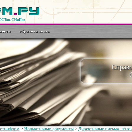
ГОСТов, СНиПов
вости
обратная связь
Справ
остинформ
>
Нормативные документы
>
Директивные письма, полож