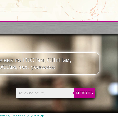
очник по ГОСТам, СНиПам,
ОСТам, тех. условиям
ИСКАТЬ
ения, рекомендации и др.