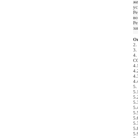
же
ус
Ре
во
Р
за
Ог
2
3
4
С
4
4
4
4
5
5.
5.
5.
5.
5.
5.
5.
5.
5.