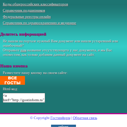
Коды общероссийских классификаторов
Справочник подшипников
Федеральные реестры онлайн
Справочник по здравоохранению и медицине
Делитесь информацией
Не нашли на портале нужный Вам документ или нашли устаревший или
ошибочный?
Отправьте
нам
название отсутствующего у нас документа, и мы Вас
оповестим, как только добавим данный документ на сайт.
Наша кнопка
Разместите нашу кнопку на своем сайте:
Html-код:
© Copyright
Гостинформ
|
Обратная связь