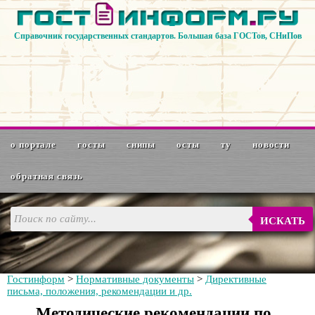
Справочник государственных стандартов. Большая база ГОСТов, СНиПов
о портале
госты
снипы
осты
ту
новости
обратная связь
ИСКАТЬ
Гостинформ
>
Нормативные документы
>
Директивные
письма, положения, рекомендации и др.
Методические рекомендации по