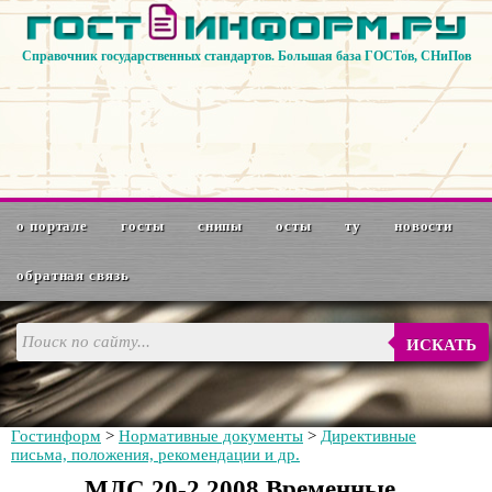
Справочник государственных стандартов. Большая база ГОСТов, СНиПов
о портале
госты
снипы
осты
ту
новости
обратная связь
ИСКАТЬ
Гостинформ
>
Нормативные документы
>
Директивные
письма, положения, рекомендации и др.
МДС 20-2.2008 Временные