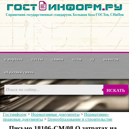
Справочник государственных стандартов. Большая база ГОСТов, СНиПов
о портале
госты
снипы
осты
ту
новости
обратная связь
ИСКАТЬ
Гостинформ
>
Нормативные документы
>
Нормативно-
правовые документы
>
Ценообразование в строительстве
Письмо 18106-СМ/08 О затратах на