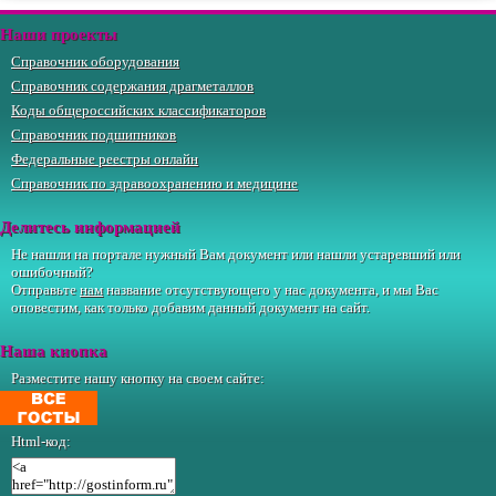
Наши проекты
Справочник оборудования
Справочник содержания драгметаллов
Коды общероссийских классификаторов
Справочник подшипников
Федеральные реестры онлайн
Справочник по здравоохранению и медицине
Делитесь информацией
Не нашли на портале нужный Вам документ или нашли устаревший или
ошибочный?
Отправьте
нам
название отсутствующего у нас документа, и мы Вас
оповестим, как только добавим данный документ на сайт.
Наша кнопка
Разместите нашу кнопку на своем сайте:
Html-код: