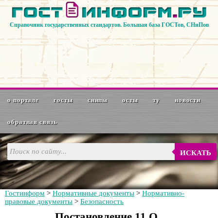
Справочник государственных стандартов. Большая база ГОСТов, СНиПов
о портале
госты
снипы
осты
ту
новости
обратная связь
ИСКАТЬ
Гостинформ
>
Нормативные документы
>
Нормативно-
правовые документы
>
Безопасность
Постановление 11 О