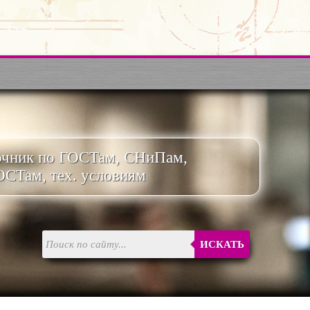
очник по ГОСТам, СНиПам,
ОСТам, тех. условиям
ИСКАТЬ