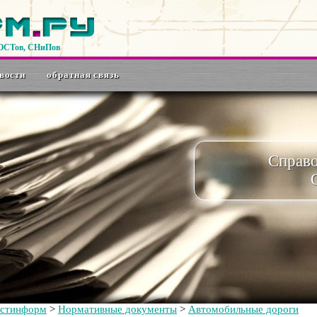
ГОСТов, СНиПов
вости
обратная связь
Справ
остинформ
>
Нормативные документы
>
Автомобильные дороги